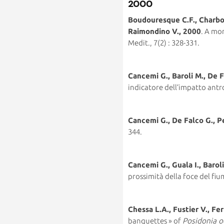
2000
Boudouresque C.F., Charbon
Raimondino V., 2000
. A mo
Medit., 7(2) : 328-331.
Cancemi G., Baroli M., De Fa
indicatore dell’impatto antrop
Cancemi G., De Falco G., P
344.
Cancemi G., Guala I., Baroli
prossimità della foce del fiu
Chessa L.A., Fustier V., Fer
banquettes » of
Posidonia o