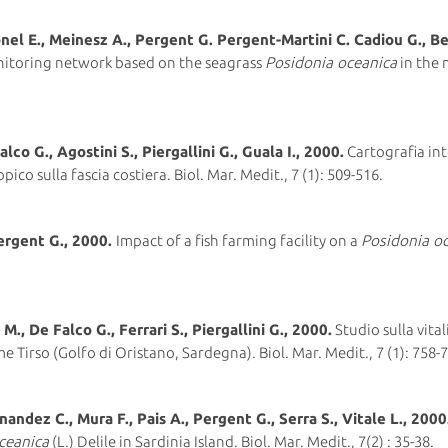
el E., Meinesz A., Pergent G. Pergent-Martini C. Cadiou G., Ber
nitoring network based on the seagrass
Posidonia oceanica
in the 
lco G., Agostini S., Piergallini G., Guala I., 2000.
Cartografia int
ico sulla fascia costiera. Biol. Mar. Medit., 7 (1): 509-516.
ergent G., 2000.
Impact of a fish farming facility on a
Posidonia o
 M., De Falco G., Ferrari S., Piergallini G., 2000.
Studio sulla vital
me Tirso (Golfo di Oristano, Sardegna). Biol. Mar. Medit., 7 (1): 758-
nandez C., Mura F., Pais A., Pergent G., Serra S., Vitale L., 2000
ceanica
(L.) Delile in Sardinia Island. Biol. Mar. Medit., 7(2) : 35-38.