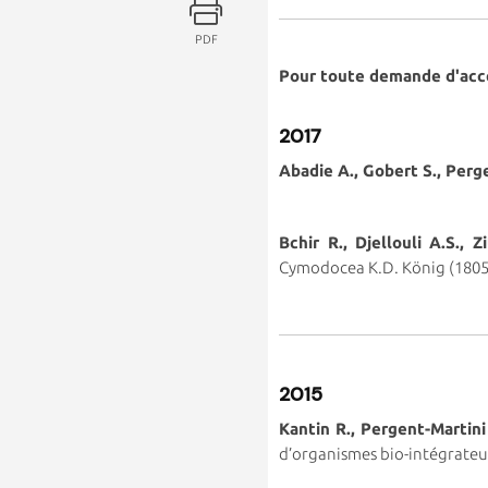
PDF
Pour toute demande d'accè
2017
Abadie A., Gobert S., Perg
Bchir R., Djellouli A.S., 
Cymodocea K.D. König (1805)
2015
Kantin R., Pergent-Martini
d’organismes bio-intégrateu