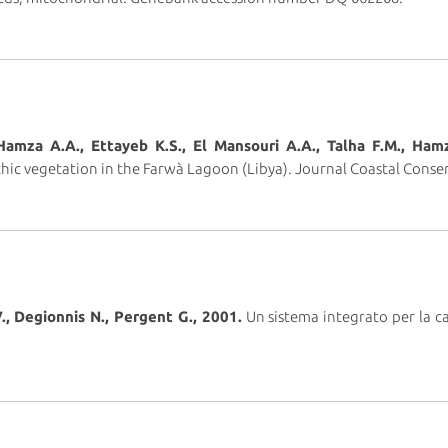
 Hamza A.A., Ettayeb K.S., El Mansouri A.A., Talha F.M., Hamz
hic vegetation in the Farwà Lagoon (Libya). Journal Coastal Conser
V., Degionnis N., Pergent G., 2001.
Un sistema integrato per la ca