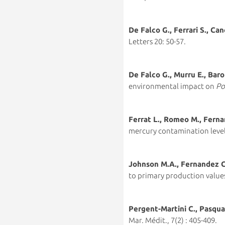
De Falco G., Ferrari S., Can
Letters 20: 50-57.
De Falco G., Murru E., Barol
environmental impact on
Po
Ferrat L., Romeo M., Ferna
mercury contamination levels 
Johnson M.A., Fernandez C
to primary production value
Pergent-Martini C., Pasqua
Mar. Médit., 7(2) : 405-409.