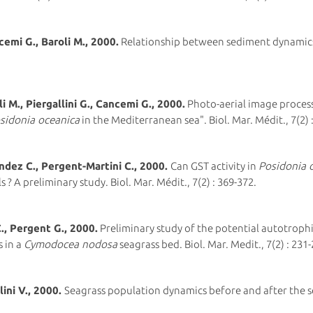
cemi G., Baroli M., 2000.
Relationship between sediment dynamic
i M., Piergallini G., Cancemi G., 2000.
Photo-aerial image process
sidonia oceanica
in the Mediterranean sea". Biol. Mar. Médit., 7(2) 
ndez C., Pergent-Martini C., 2000.
Can GST activity in
Posidonia 
? A preliminary study. Biol. Mar. Médit., 7(2) : 369-372.
., Pergent G., 2000.
Preliminary study of the potential autotroph
s in a
Cymodocea nodosa
seagrass bed. Biol. Mar. Medit., 7(2) : 231
lini V., 2000.
Seagrass population dynamics before and after the s