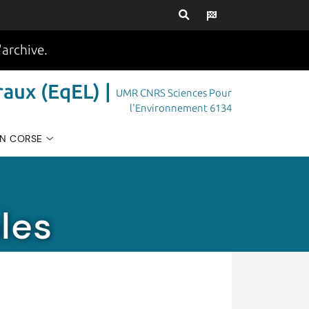
'archive.
aux (EqEL) |
UMR CNRS Sciences Pour
l'Environnement 6134
EN CORSE
les