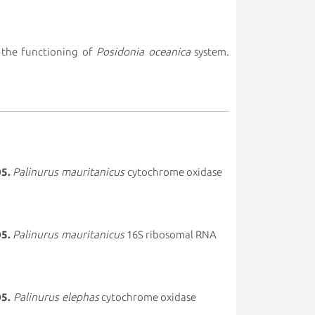
 the functioning of
Posidonia oceanica
system.
05.
Palinurus mauritanicus
cytochrome oxidase
05.
Palinurus mauritanicus
16S ribosomal RNA
05.
Palinurus elephas
cytochrome oxidase