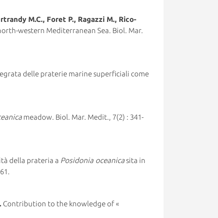
trandy M.C., Foret P., Ragazzi M., Rico-
north-western Mediterranean Sea. Biol. Mar.
egrata delle praterie marine superficiali come
ceanica
meadow. Biol. Mar. Medit., 7(2) : 341-
ità della prateria a
Posidonia oceanica
sita in
761.
.
Contribution to the knowledge of «