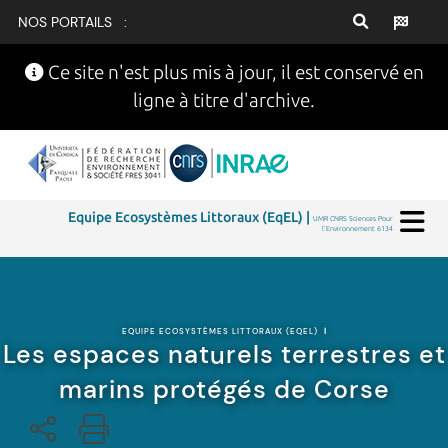
NOS PORTAILS :
Ce site n'est plus mis à jour, il est conservé en
ligne à titre d'archive.
Equipe Ecosystèmes Littoraux (EqEL) |
UMR CNRS Sciences Pour
l'Environnement 6134
EQUIPE ECOSYSTÈMES LITTORAUX (EQEL)
|
Les espaces naturels terrestres et
marins protégés de Corse