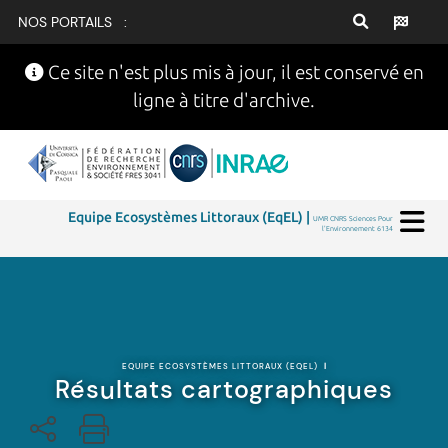
NOS PORTAILS :
Ce site n'est plus mis à jour, il est conservé en
ligne à titre d'archive.
Equipe Ecosystèmes Littoraux (EqEL) |
UMR CNRS Sciences Pour
l'Environnement 6134
EQUIPE ECOSYSTÈMES LITTORAUX (EQEL)
|
Résultats cartographiques