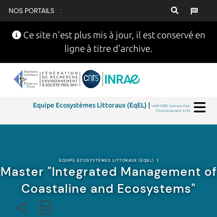
NOS PORTAILS :
Ce site n'est plus mis à jour, il est conservé en
ligne à titre d'archive.
Equipe Ecosystèmes Littoraux (EqEL) |
UMR CNRS Sciences Pour
l'Environnement 6134
EQUIPE ECOSYSTÈMES LITTORAUX (EQEL)
|
Master "Integrated Management of
Coastaline and Ecosystems"