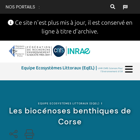
NOS PORTAILS :
Ce site n'est plus mis à jour, il est conservé en
ligne à titre d'archive.
Equipe Ecosystèmes Littoraux (EqEL) |
UMR CNRS Sciences Pour
l'Environnement 6134
EQUIPE ECOSYSTÈMES LITTORAUX (EQEL)
|
Les biocénoses benthiques de
Corse