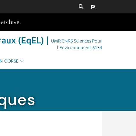
'archive.
aux (EqEL) |
UMR CNRS Sciences Pour
l'Environnement 6134
EN CORSE
iques