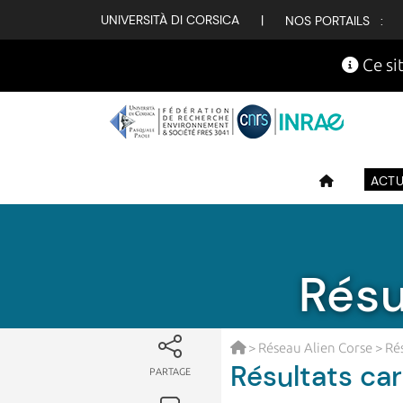
UNIVERSITÀ DI CORSICA
|
NOS PORTAILS :
Ce sit
ACTU
Résu
>
Réseau Alien Corse
> Ré
Résultats ca
PARTAGE