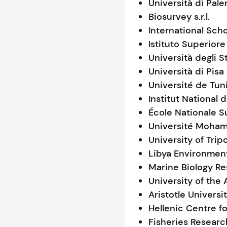
Università di Pal
Biosurvey s.r.l.
International Scho
Istituto Superiore
Università degli S
Università di Pisa
Université de Tun
Institut National
École Nationale 
Université Moham
University of Tripo
Libya Environmen
Marine Biology Re
University of th
Aristotle Universi
Hellenic Centre 
Fisheries Research