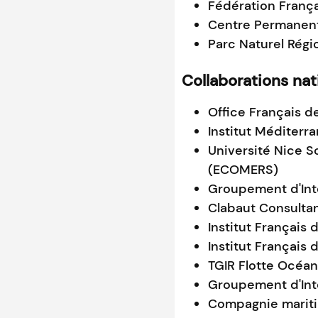
Fédération França
Centre Permanent 
Parc Naturel Régi
Collaborations nat
Office Français d
Institut Méditerr
Université Nice S
(ECOMERS)
Groupement d'Inté
Clabaut Consulta
Institut Français
Institut Français 
TGIR Flotte Océa
Groupement d'Int
Compagnie mariti