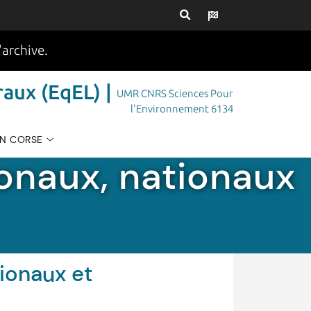
'archive.
aux (EqEL) |
UMR CNRS Sciences Pour
l'Environnement 6134
EN CORSE
ionaux, nationaux
tionaux et