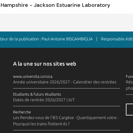
 Hampshire - Jackson Estuarine Laboratory
ur de la publication : Paul-Antoine BISGAMBIGLIA | Responsable édito
A la une sur nos sites web
www.universita.corsica
Fund
Année universitaire 2026/2027 - Calendrier des rentrées
Rés
pho
Etudiants & futurs étudiants
Dates de rentrée 2026/2027 | IUT
Recherche
Les Rendez-vous de l'IES Cargèse : Quantiquement votre :
Pourquoi les trains flottent-ils ?