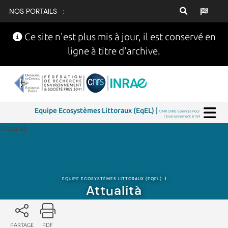
NOS PORTAILS :
Ce site n'est plus mis à jour, il est conservé en
ligne à titre d'archive.
Equipe Ecosystèmes Littoraux (EqEL) |
UMR CNRS Sciences Pour
l'Environnement 6134
Attualità
EQUIPE ECOSYSTÈMES LITTORAUX (EQEL)
|
Attualità
PARTAGE
PDF