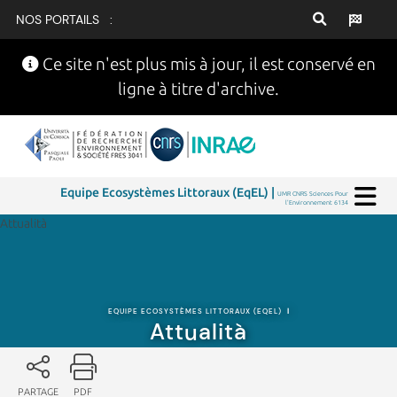
NOS PORTAILS :
Ce site n'est plus mis à jour, il est conservé en
ligne à titre d'archive.
Equipe Ecosystèmes Littoraux (EqEL) |
UMR CNRS Sciences Pour
l'Environnement 6134
Attualità
EQUIPE ECOSYSTÈMES LITTORAUX (EQEL)
|
Attualità
PARTAGE
PDF