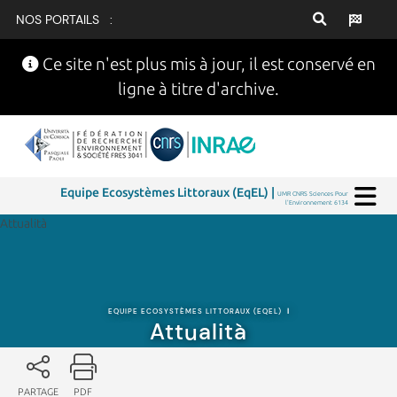
NOS PORTAILS :
Ce site n'est plus mis à jour, il est conservé en
ligne à titre d'archive.
Equipe Ecosystèmes Littoraux (EqEL) |
UMR CNRS Sciences Pour
l'Environnement 6134
Attualità
EQUIPE ECOSYSTÈMES LITTORAUX (EQEL)
|
Attualità
PARTAGE
PDF