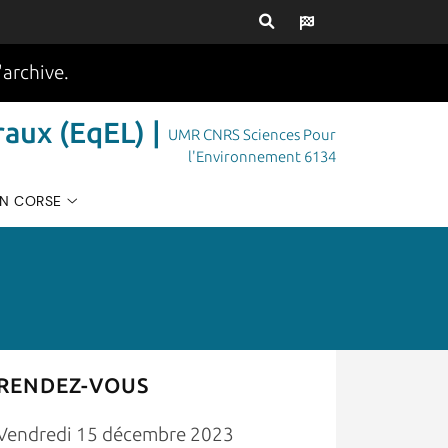
'archive.
aux (EqEL) |
UMR CNRS Sciences Pour
l'Environnement 6134
EN CORSE
RENDEZ-VOUS
Vendredi 15 décembre 2023