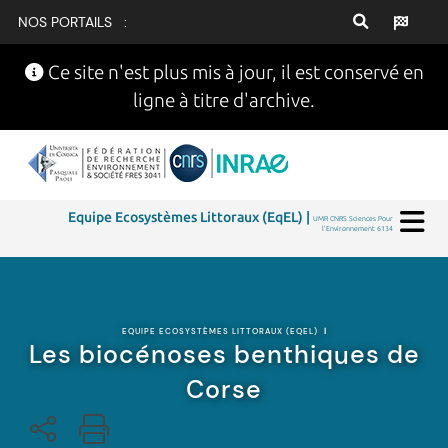
NOS PORTAILS :
Ce site n'est plus mis à jour, il est conservé en
ligne à titre d'archive.
Equipe Ecosystèmes Littoraux (EqEL) |
UMR CNRS Sciences Pour
l'Environnement 6134
EQUIPE ECOSYSTÈMES LITTORAUX (EQEL)
|
Les biocénoses benthiques de
Corse