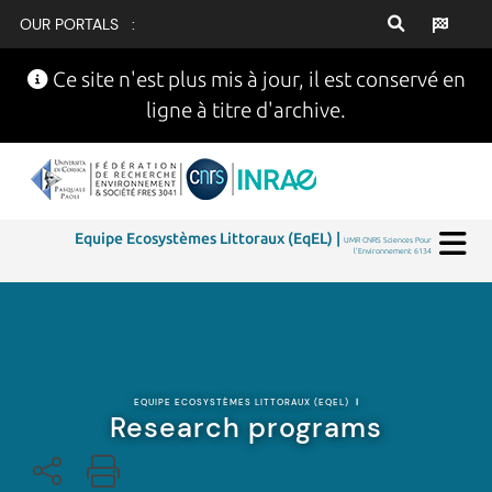
OUR PORTALS :
Ce site n'est plus mis à jour, il est conservé en
ligne à titre d'archive.
Equipe Ecosystèmes Littoraux (EqEL) |
UMR CNRS Sciences Pour
l'Environnement 6134
EQUIPE ECOSYSTÈMES LITTORAUX (EQEL)
|
Research programs