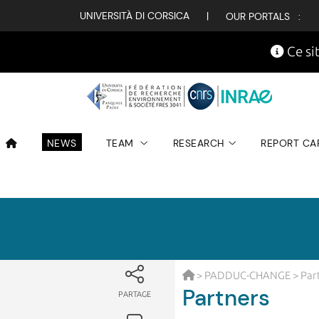
UNIVERSITÀ DI CORSICA
|
OUR PORTALS :
Ce sit
NEWS
TEAM
RESEARCH
REPORT CA
>
PADDUC-CHANGE
> Par
Partners
PARTAGE