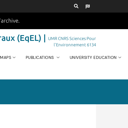
'archive.
aux (EqEL) |
UMR CNRS Sciences Pour
l'Environnement 6134
 MAPS
PUBLICATIONS
UNIVERSITY EDUCATION