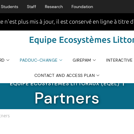
Students
Staff
Research
Foundation
e n'est plus mis à jour, il est conservé en ligne à titre d
Equipe Ecosystèmes Littor
RD
PADDUC-CHANGE
GIREPAM
INTERACTIVE
CONTACT AND ACCESS PLAN
EQUIPE ECOSYSTÈMES LITTORAUX (EQEL)
|
Partners
tners