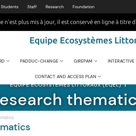
Students
Staff
Research
Foundation
e n'est plus mis à jour, il est conservé en ligne à titre d
Equipe Ecosystèmes Littor
RD
PADDUC-CHANGE
GIREPAM
INTERACTIVE
CONTACT AND ACCESS PLAN
EQUIPE ECOSYSTÈMES LITTORAUX (EQEL)
|
esearch themati
ematics
ematics