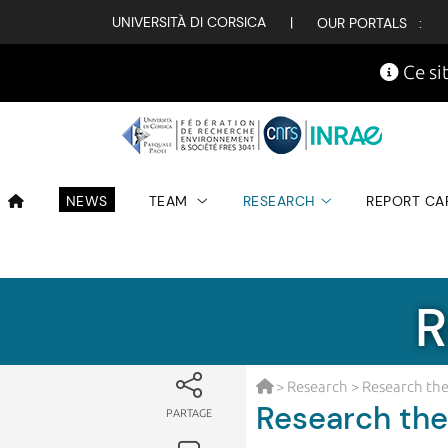
UNIVERSITÀ DI CORSICA
|
OUR PORTALS :
Ce sit
NEWS
TEAM
RESEARCH
REPORT CA
R
>
Research
> Research th
Research th
PARTAGE