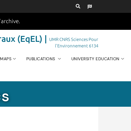
'archive.
aux (EqEL) |
UMR CNRS Sciences Pour
l'Environnement 6134
 MAPS
PUBLICATIONS
UNIVERSITY EDUCATION
cs