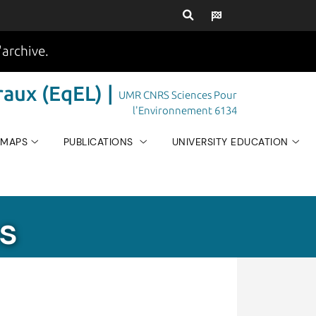
'archive.
aux (EqEL) |
UMR CNRS Sciences Pour
l'Environnement 6134
 MAPS
PUBLICATIONS
UNIVERSITY EDUCATION
s