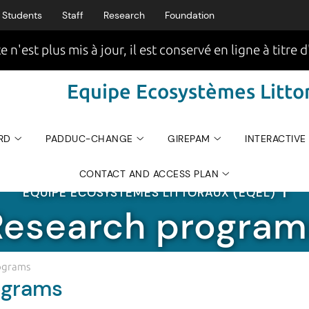
Students
Staff
Research
Foundation
e n'est plus mis à jour, il est conservé en ligne à titre d
Equipe Ecosystèmes Littor
RD
PADDUC-CHANGE
GIREPAM
INTERACTIVE
CONTACT AND ACCESS PLAN
EQUIPE ECOSYSTÈMES LITTORAUX (EQEL)
|
Research program
ograms
ograms