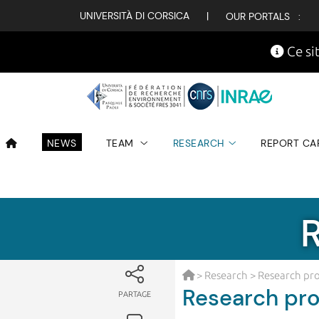
UNIVERSITÀ DI CORSICA
|
OUR PORTALS :
Ce sit
NEWS
TEAM
RESEARCH
REPORT CA
>
Research
> Research pr
Research pr
PARTAGE