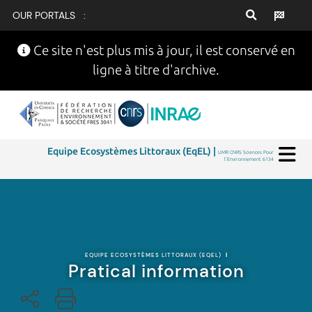
OUR PORTALS :
Ce site n'est plus mis à jour, il est conservé en
ligne à titre d'archive.
Equipe Ecosystèmes Littoraux (EqEL) |
UMR CNRS Sciences Pour
l'Environnement 6134
EQUIPE ECOSYSTÈMES LITTORAUX (EQEL)
|
Pratical information